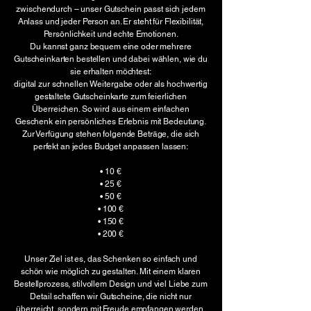
zwischendurch – unser Gutschein passt sich jedem
Anlass und jeder Person an. Er steht für Flexibilität,
Persönlichkeit und echte Emotionen.
Du kannst ganz bequem eine oder mehrere
Gutscheinkarten bestellen und dabei wählen, wie du
sie erhalten möchtest:
digital zur schnellen Weitergabe oder als hochwertig
gestaltete Gutscheinkarte zum feierlichen
Überreichen. So wird aus einem einfachen
Geschenk ein persönliches Erlebnis mit Bedeutung.
Zur Verfügung stehen folgende Beträge, die sich
perfekt an jedes Budget anpassen lassen:
• 10 €
• 25 €
• 50 €
• 100 €
• 150 €
• 200 €
Unser Ziel ist es, das Schenken so einfach und
schön wie möglich zu gestalten. Mit einem klaren
Bestellprozess, stilvollem Design und viel Liebe zum
Detail schaffen wir Gutscheine, die nicht nur
überreicht, sondern mit Freude empfangen werden.