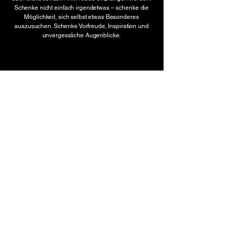
Schenke nicht einfach irgendetwas – schenke die
Möglichkeit, sich selbst etwas Besonderes
auszusuchen. Schenke Vorfreude, Inspiration und
unvergessliche Augenblicke.
Tactical Equipment · Custom Gear
Mit Leidenschaft, Präzision und höchster
Qualität – gefertigt direkt in Österreich.
Regional verankert, nachhaltig gedacht
und mit einem klaren Bekenntnis zu
heimischer Wertschöpfung.