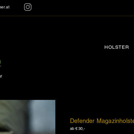
er.at
HOLSTER
ar
Defender Magazinholst
ab € 30,-