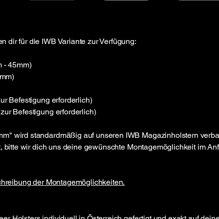
n
ir für die IWB Variante zur Verfügung:​​
m - 45mm)
5mm)
ur Befestigung erforderlich)
zur Befestigung erforderlich)
mm" wird standardmäßig auf unseren IWB Magazinholstern verbau
, bitte wir dich uns deine gewünschte Montagemöglichkeit im Anfr
schreibung der Montagemöglichkeiten.
eer Holsters
individuell in Österreich gefertigt und exakt auf dei