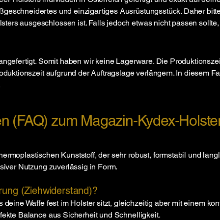
geschneidertes und einzigartiges Ausrüstungsstück. Daher bitte
rs ausgeschlossen ist. Falls jedoch etwas nicht passen sollte, w
 angefertigt. Somit haben wir keine Lagerware. Die Produktionszei
roduktionszeit aufgrund der Auftragslage verlängern. In diesem Fa
.
gen (FAQ) zum Magazin-Kydex-Holste
rmoplastischen Kunststoff, der sehr robust, formstabil und langleb
nsiver Nutzung zuverlässig in Form.
rung (Ziehwiderstand)?
 deine Waffe fest im Holster sitzt, gleichzeitig aber mit einem ko
fekte Balance aus Sicherheit und Schnelligkeit.