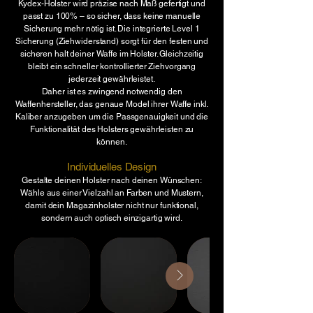
Kydex-Holster wird präzise nach Maß gefertigt und
passt zu 100% – so sicher, dass keine manuelle
Sicherung mehr nötig ist. Die integrierte Level 1
Sicherung (Ziehwiderstand) sorgt für den festen und
sicheren halt deiner Waffe im Holster. Gleichzeitig
bleibt ein schneller kontrollierter Ziehvorgang
jederzeit gewährleistet.
Daher ist es zwingend notwendig den
Waffenhersteller, das genaue Model ihrer Waffe inkl.
Kaliber anzugeben um die Passgenauigkeit und die
Funktionalität des Holsters gewährleisten zu
können.
Individuelles Design
Gestalte deinen Holster nach deinen Wünschen:
Wähle aus einer Vielzahl an Farben und Mustern,
damit dein Magazinh
olster nicht nur funktional,
sondern auch optisch einzigartig wird.