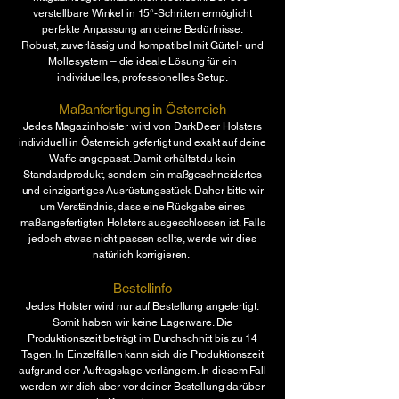
verstellbare Winkel in 15°-Schritten ermöglicht
perfekte Anpassung an deine Bedürfnisse.
Robust, zuverlässig und kompatibel mit Gürtel- und
Mollesystem – die ideale Lösung für ein
individuelles, professionelles Setup.​
Maßanfertigung in Österreich
Jedes Magazinholster wird von
DarkDeer Holsters
individuell in Österreich gefertigt und exakt auf deine
Waffe angepasst. Damit erhältst du kein
Standardprodukt, sondern ein maßgeschneidertes
und einzigartiges Ausrüstungsstück. Daher bitte wir
um Verständnis, dass eine Rückgabe eines
maßangefertigten Holsters ausgeschlossen ist. Falls
jedoch etwas nicht passen sollte, werde wir dies
natürlich korrigieren.
Bestellinfo
​Jedes Holster wird nur auf Bestellung angefertigt.
Somit haben wir keine Lagerware. Die
Produktionszeit beträgt im Durchschnitt bis zu 14
Tagen. In Einzelfällen kann sich die Produktionszeit
aufgrund der Auftragslage verlängern. In diesem Fall
werden wir dich aber vor deiner Bestellung darüber