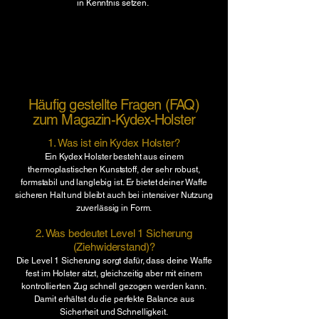
in Kenntnis setzen.
Häufig gestellte Fragen (FAQ)
zum Magazin-Kydex-Holster
1. Was ist ein Kydex Holster?
Ein Kydex Holster besteht aus einem
thermoplastischen Kunststoff, der sehr robust,
formstabil und langlebig ist. Er bietet deiner Waffe
sicheren Halt und bleibt auch bei intensiver Nutzung
zuverlässig in Form.
2. Was bedeutet Level 1 Sicherung
(Ziehwiderstand)?
Die Level 1 Sicherung sorgt dafür, dass deine Waffe
fest im Holster sitzt, gleichzeitig aber mit einem
kontrollierten Zug schnell gezogen werden kann.
Damit erhältst du die perfekte Balance aus
Sicherheit und Schnelligkeit.