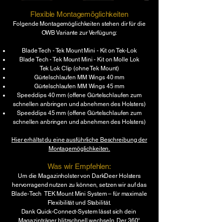
Flexible Montagemöglichkeiten
Folgende Montagemöglichkeiten stehen dir für die
OWB Variante zur Verfügung:​​
Blade Tech - Tek Mount Mini - Kit on Tek-Lok
Blade Tech - Tek Mount Mini - Kit on Molle Lok
Tek Lok Clip (ohne Tek Mount)
Gürtelschlaufen MM Wings 40 mm
Gürtelschlaufen MM Wings 45 mm
Speedclips 40 mm (offene Gürtelschlaufen zum
schnellen anbringen und abnehmen des Holsters)
Speedclips 45 mm (offene Gürtelschlaufen zum
schnellen anbringen und abnehmen des Holsters)
Hier erhältst du eine ausführliche Beschreibung der
Montagemöglichkeiten.
Was wir Empfehlen:
Um die Magazinholster von
DarkDeer Holsters
hervorragend nutzen zu können, setzen wir auf das
Blade-Tech TEK Mount Mini System – für maximale
Flexibilität und Stabilität.
Dank Quick-Connect-System lässt sich dein
Magazinträger blitzschnell wechseln. Der 360°