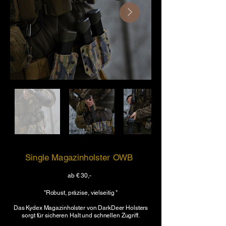
Single Magazinholster OWB
ab € 30,-
"
Robust, präzise, vielseitig
"
Das Kydex Magazinholster von DarkDeer Holsters
sorgt für sicheren Halt und schnellen Zugriff.