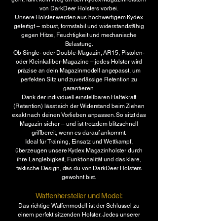
von
DarkDeer Holsters
vorbei.
Unsere Holster werden aus hochwertigem Kydex
gefertigt – robust, formstabil und widerstandsfähig
gegen Hitze, Feuchtigkeit und mechanische
Belastung.
Ob Single- oder Double-Magazin, AR15, Pistolen-
oder Kleinkaliber-Magazine – jedes Holster wird
präzise an dein Magazinmodell angepasst, um
perfekten Sitz und zuverlässige Retention zu
garantieren.
Dank der individuell einstellbaren Haltekraft
(Retention) lässt sich der Widerstand beim Ziehen
exakt nach deinen Vorlieben anpassen. So sitzt das
Magazin sicher – und ist trotzdem blitzschnell
griffbereit, wenn es darauf ankommt.
Ideal für Training, Einsatz und Wettkampf,
überzeugen unsere Kydex Magazinholster durch
ihre Langlebigkeit, Funktionalität und das klare,
taktische Design, das du von
DarkDeer Holsters
gewohnt bist.
Waffenhersteller und Model:
Das richtige Waffenmodell ist der Schlüssel zu
einem perfekt sitzenden Holster. Jedes unserer