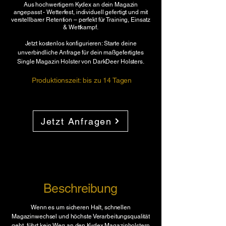
Aus hochwertigem Kydex an dein Magazin
angepasst -
Wetterfest, individuell gefertigt und mit
verstellbarer Retention – perfekt für Training, Einsatz
& Wettkampf.​​​
Jetzt kostenlos konfigurieren: Starte deine
unverbindliche Anfrage für dein maßgefertigtes
Single Magazin Holster von DarkDeer Holsters.
Produktionszeit: bis zu 14 Tagen
Jetzt Anfragen
Beschreibung
Wenn es um sicheren Halt, schnellen
Magazinwechsel und höchste Verarbeitungsqualität
geht, führt kein Weg an den Kydex Magazinholstern