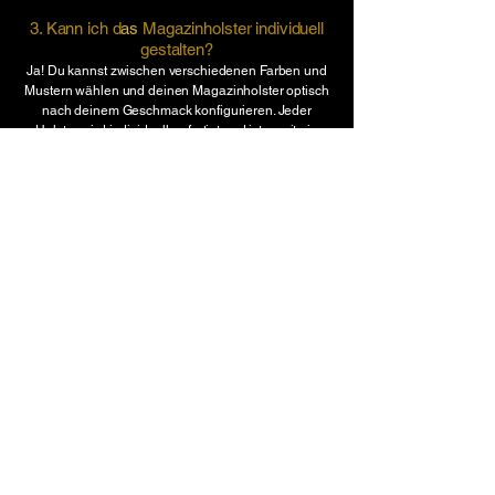
3. Kann ich d
as
Magazinholster
individuell
gestalten?
Ja! Du kannst zwischen verschiedenen Farben und
Mustern wählen und deinen Magazinh
olster optisch
nach deinem Geschmack konfigurieren. Jeder
Holster wird individuell gefertigt und ist somit ein
echtes Unikat.
​4. Für welche Waffenmodelle bzw.
Magazine sind die Magazinh
olster
geeignet?
Da jedes Holster bei
DarkDeer Holsters
individuell
gefertigt wird, kann es für viele gängige
Waffenmodelle angepasst werden. Einfach bei der
Anfrage dein Modell angeben – wir fertigen den
Holster passgenau an.
8. Falls meine Waffe bzw. das Magazin nicht
verfügbar ist, muss ich meine eigene Waffe
oder das Magazin zur Verfügung stellen?
Ja, dies kann in einzelnen Fällen möglich sein. Wir
arbeiten daran, dass unser Waffensortiment stätig
erweitert wird, jedoch kann es sein, dass wir deine