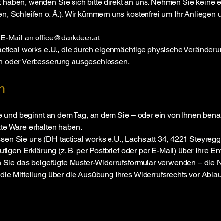
 haben, wenden Sie sich bitte direkt an uns. Nehmen Sie keine
n, Schleifen o. Ä.). Wir kümmern uns kostenfrei um Ihr Anliege
 E-Mail an office@darkdeer.at
actical works e.U., die durch eigenmächtige physische Veränder
ch oder Verbesserung ausgeschlossen.
n
ge und beginnt an dem Tag, an dem Sie – oder ein von Ihnen benannt
etzte Ware erhalten haben.
en Sie uns (DH tactical works e.U., Lachstatt 34, 4221 Steyregg,
eutigen Erklärung (z. B. per Postbrief oder per E-Mail) über Ihre 
n Sie das beigefügte Muster-Widerrufsformular verwenden – die Nu
die Mitteilung über die Ausübung Ihres Widerrufsrechts vor Ablau