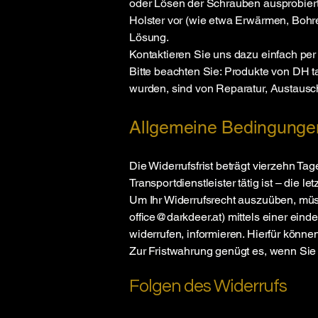
oder Lösen der Schrauben ausprobiert
Holster vor (wie etwa Erwärmen, Bohre
Lösung.
Kontaktieren Sie uns dazu einfach per
Bitte beachten Sie: Produkte von DH t
wurden, sind von Reparatur, Austaus
Allgemeine Bedingunge
Die Widerrufsfrist beträgt vierzehn Ta
Transportdienstleister tätig ist – die l
Um Ihr Widerrufsrecht auszuüben, müss
office@darkdeer.at
) mittels einer eind
widerrufen, informieren. Hierfür könne
Zur Fristwahrung genügt es, wenn Sie 
Folgen des Widerrufs