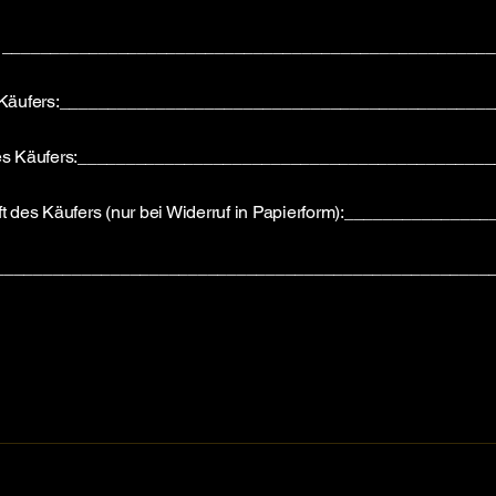
am __________________________________________________
Käufers:____________________________________________
es Käufers:__________________________________________
ft des Käufers (nur bei Widerruf in Papierform):_____________
___________________________________________________