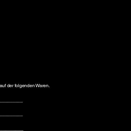
Kauf der folgenden Waren.
_________
_________
__________