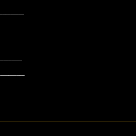
__________
__________
__________
___________
__________