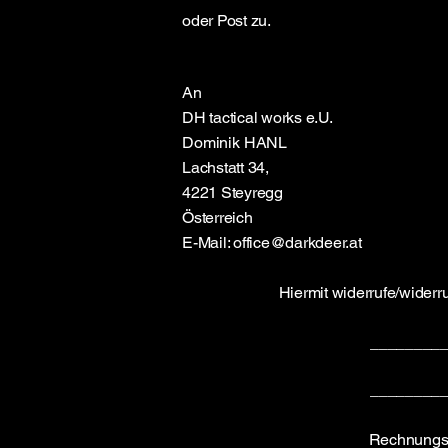
oder Post zu.
An
DH tactical works e.U.
Dominik HANL
Lachstatt 34,
4221 Steyregg
Österreich
E-Mail:
office@darkdeer.at
Hiermit widerrufe/widerr
________
________
Rechnungs