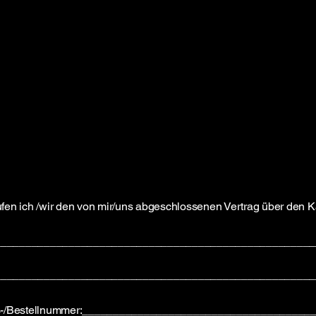
ufen ich /wir den von mir/uns abgeschlossenen Vertrag über den 
____________________________________________________
____________________________________________________
-/Bestellnummer:_____________________________________