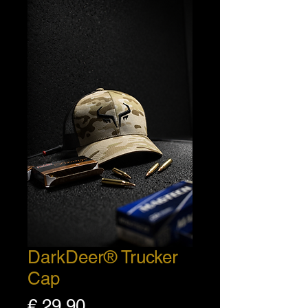
DarkDeer® Trucker
Cap
Preis
€ 29,90